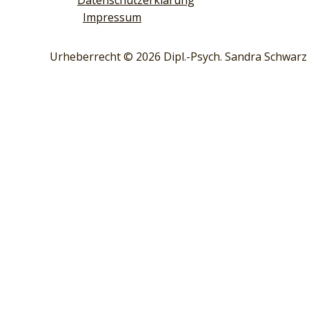
Datenschutzerklärung
Impressum
Urheberrecht © 2026 Dipl.-Psych. Sandra Schwarz
Diese Website verwendet Cookies. Mit der weiteren Nutzun
Schließen
Privacy Overview
This website uses cookies to improve your experience whil
browser as they are essential for the working of basic fun
website. These cookies will be stored in your browser only